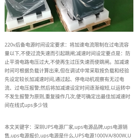
220v后备电源
时间设定要求：将加速电流限制在过电流容
量以下,不使过流失速而引起跳闸;减速时间设定要点是：防
止平滑电路电压过大,不使再生过压失速而使跳闸。加减速
时间可根据负载计算出来,但在调试中常采取按负载和经验
先设定较长加减速时间,通过起、停电动机观察有无过电
流、过电压报警;然后将加减速设定时间逐渐缩短,以运转中
不发生报警为原则,重复操作几次,便可确定出最佳加减速时
间
在线式ups多少钱
本文关键字：
深圳UPS电源厂家
,
ups电源品牌
,
ups电源销
售
,
ups电源报价
,
ups电源是什么
,
UPS电源1000VA/800W
,
U