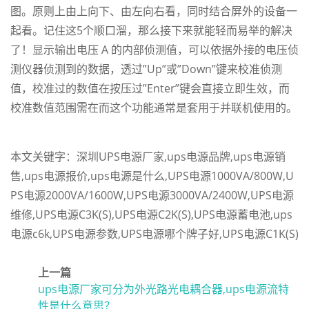
图。原则上由上向下、由左向右看，同时结合屏外的设备一
起看。记住这5个顺口溜，那么接下来就能轻而易举的解决
了！显示输出电压 A 的内部侦测值，可以依据外接的电压侦
测仪器侦测到的数据，透过”Up”或”Down”键来校准侦测
值，校准过的数值在按压过”Enter”键会直接立即生效，而
校准数值范围需在而这个功能通常是套用于并联机使用的。
本文关键字：
深圳UPS电源厂家
,
ups电源品牌
,
ups电源销
售
,
ups电源报价
,
ups电源是什么
,
UPS电源1000VA/800W
,
U
PS电源2000VA/1600W
,
UPS电源3000VA/2400W
,
UPS电源
维修
,
UPS电源C3K(S)
,
UPS电源C2K(S)
,
UPS电源蓄电池
,
ups
电源c6k
,
UPS电源参数
,
UPS电源哪个牌子好
,
UPS电源C1K(S)
上一篇
ups电源厂家可分为外光路光电耦合器,ups电源流特
性是什么意思？